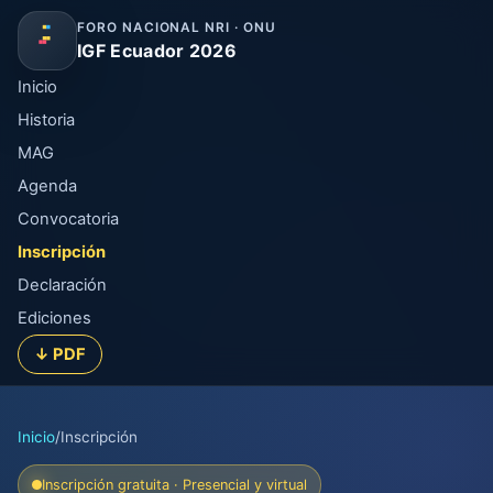
FORO NACIONAL NRI · ONU
IGF Ecuador 2026
Inicio
Historia
MAG
Agenda
Convocatoria
Inscripción
Declaración
Ediciones
↓ PDF
Inicio
/
Inscripción
Inscripción gratuita · Presencial y virtual