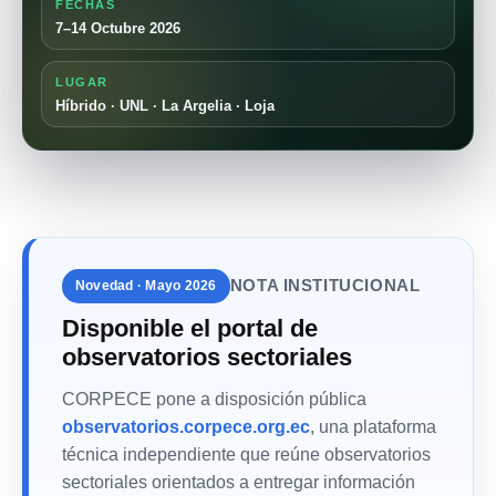
FECHAS
7–14 Octubre 2026
LUGAR
Híbrido · UNL · La Argelia · Loja
NOTA INSTITUCIONAL
Novedad · Mayo 2026
Disponible el portal de
observatorios sectoriales
CORPECE pone a disposición pública
observatorios.corpece.org.ec
, una plataforma
técnica independiente que reúne observatorios
sectoriales orientados a entregar información