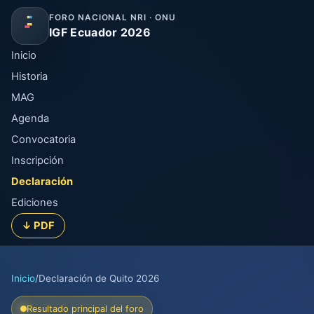
FORO NACIONAL NRI · ONU
IGF Ecuador 2026
Inicio
Historia
MAG
Agenda
Convocatoria
Inscripción
Declaración
Ediciones
↓ PDF
Inicio
/
Declaración de Quito 2026
Resultado principal del foro