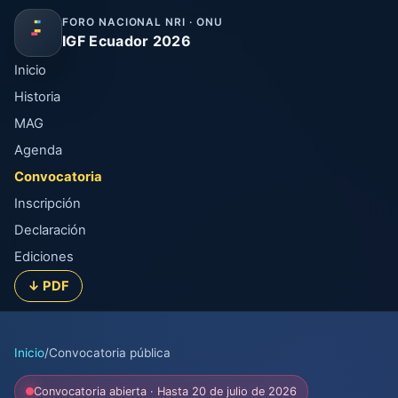
FORO NACIONAL NRI · ONU
IGF Ecuador 2026
Inicio
Historia
MAG
Agenda
Convocatoria
Inscripción
Declaración
Ediciones
↓ PDF
Inicio
/
Convocatoria pública
Convocatoria abierta · Hasta 20 de julio de 2026