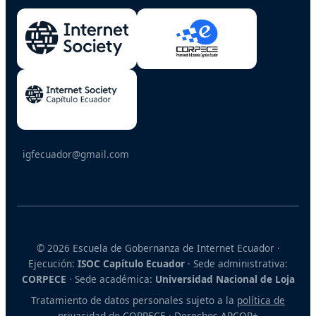
igfecuador@gmail.com
© 2026 Escuela de Gobernanza de Internet Ecuador ·
Ejecución:
ISOC Capítulo Ecuador
· Sede administrativa:
CORPECE
· Sede académica:
Universidad Nacional de Loja
Tratamiento de datos personales sujeto a la
política de
privacidad de CORPECE
·
Derechos ARCOP+